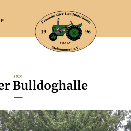
ne
2020
er Bulldoghalle