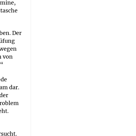
rmine,
ntasche
ben. Der
rüfung
s wegen
h von
?“
ede
eam dar.
der
Problem
eht.
rsucht.