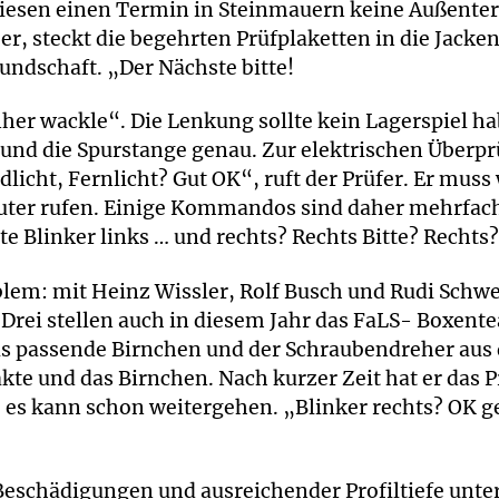
f diesen einen Termin in Steinmauern keine Außente
 er, steckt die begehrten Prüfplaketten in die Jacke
ndschaft. „Der Nächste bitte!
er wackle“. Die Lenkung sollte kein Lagerspiel ha
 und die Spurstange genau. Zur elektrischen Überp
dlicht, Fernlicht? Gut OK“, ruft der Prüfer. Er mus
auter rufen. Einige Kommandos sind daher mehrfac
te Blinker links … und rechts? Rechts Bitte? Rechts
oblem: mit Heinz Wissler, Rolf Busch und Rudi Schw
e Drei stellen auch in diesem Jahr das FaLS- Boxent
s passende Birnchen und der Schraubendreher aus 
kte und das Birnchen. Nach kurzer Zeit hat er das 
, es kann schon weitergehen. „Blinker rechts? OK g
eschädigungen und ausreichender Profiltiefe unte