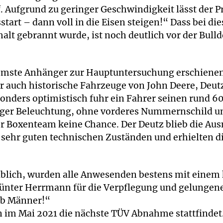
. Aufgrund zu geringer Geschwindigkeit lässt der P
tart – dann voll in die Eisen steigen!“ Dass bei di
t gebrannt wurde, ist noch deutlich vor der Bulld
emste Anhänger zur Hauptuntersuchung erschienen
 auch historische Fahrzeuge von John Deere, Deut
onders optimistisch fuhr ein Fahrer seinen rund 60
ndiger Beleuchtung, ohne vorderes Nummernschild 
er Boxenteam keine Chance. Der Deutz blieb die Au
n sehr guten technischen Zuständen und erhielten d
blich, wurden alle Anwesenden bestens mit einem 
Günter Herrmann für die Verpflegung und gelungen
ob Männer!“
n im Mai 2021 die nächste TÜV Abnahme stattfindet