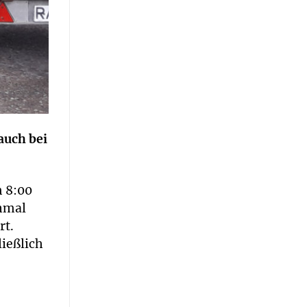
auch bei
m 8:00
inmal
rt.
ließlich