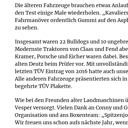
Die älteren Fahrzeuge brauchen etwas Anlauf
den Test einige Male wiederholen. „Kavalierss
Fahrmanöver ordentlich Gummi auf den Asphal
zu sehen.
Insgesamt waren 22 Bulldogs und 10 ungebr
Modernste Traktoren von Claas und Fend aber
Kramer, Porsche und Eicher waren dabei. Bes
alten Deutz beim Prüfer vor. Mit unvollstä
letzten TÜV Eintrag von 2016 hatte auch uns
Alle anderen Fahrzeuge präsentierten sich i
begehrte TÜV Plakette.
Wie bei den Freunden alter Landmaschinen ü
Vesper versorgt. Vielen Dank an Conny und 
Organisation und ans Boxenteam: „Spitzenj
Wir freuen uns schon aufs nächste Jahr, wen