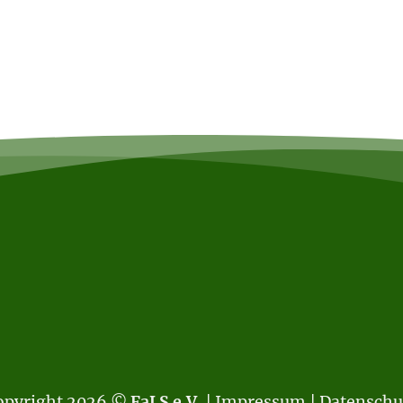
opyright 2026 ©
FaLS e.V.
|
Impressum
|
Datenschu