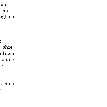
rüfer
esem
oghalle
.
z,
 Jahre
und dem
snahme.
ie
kleinen
e
.