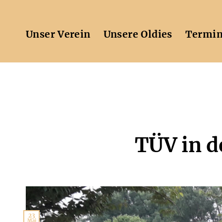
Zum
Inhalt
springen
Unser Verein
Unsere Oldies
Termi
TÜV in d
23
Mai