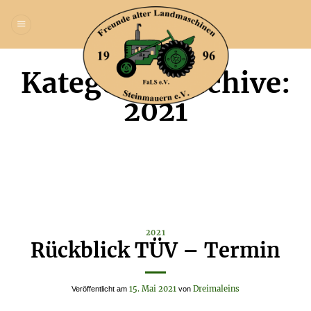
Zum
Inhalt
springen
Kategorie-Archive:
2021
2021
Rückblick TÜV – Termin
15. Mai 2021
Dreimaleins
Veröffentlicht am
von