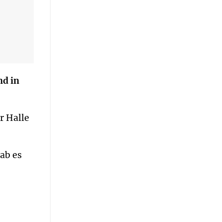
nd in
r Halle
ab es